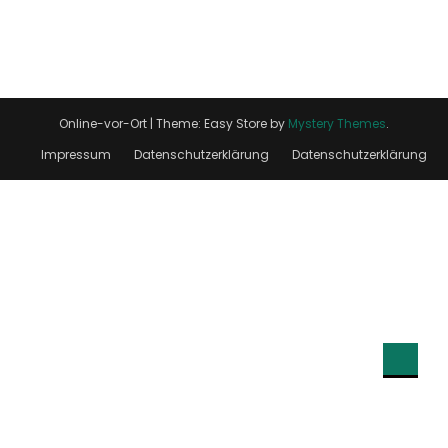
Online-vor-Ort
|
Theme: Easy Store by
Mystery Themes
.
Impressum
Datenschutzerklärung
Datenschutzerklärung