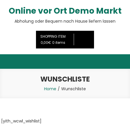
Skip
Online vor Ort Demo Markt
to
content
Abholung oder Bequem nach Hause liefern lassen
SHOPPING ITEM
0,00€
0 items
WUNSCHLISTE
Home
Wunschliste
[yith_wcwl_wishlist]